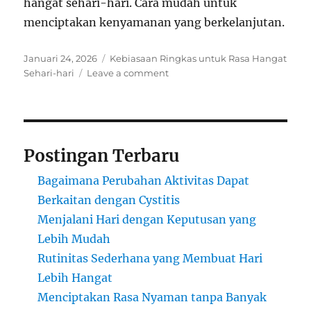
hangat sehari-hari. Cara mudah untuk
menciptakan kenyamanan yang berkelanjutan.
Posted
Categories
Januari 24, 2026
Kebiasaan Ringkas untuk Rasa Hangat
on
on
Sehari-hari
Leave a comment
Rutinitas
Sederhana
yang
Membuat
Hari
Postingan Terbaru
Lebih
Hangat
Bagaimana Perubahan Aktivitas Dapat
Berkaitan dengan Cystitis
Menjalani Hari dengan Keputusan yang
Lebih Mudah
Rutinitas Sederhana yang Membuat Hari
Lebih Hangat
Menciptakan Rasa Nyaman tanpa Banyak